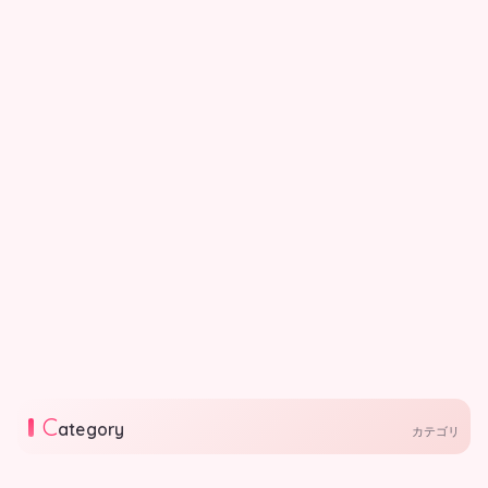
募ください。
ゼント
ららぽーと門真チケットプレゼン
ト。 赤ちゃんと一緒に入れる！ベ
イビークラブシアターⓇ開催中！
2026.07.03
お子さんの映画デビューにも！
プレゼント
まみたん8月号会員限定プレ
ゼント！(アイスタオル、レ
シピ本など)
まみたん8月号プレゼントです。応
募締切は8月10日（月）今月のプレ
ゼントはアイスタオル、レシピ本な
2026.07.03
ど。 応募は最下部よりご応募くだ
C
さい。
ategory
カテゴリ