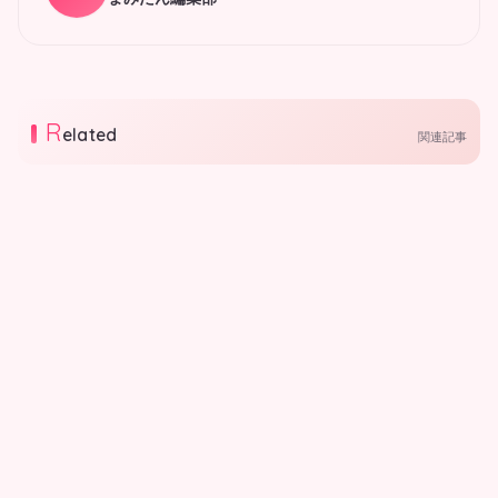
R
elated
関連記事
プレゼント
まみたん9月号 会員限定プ
レゼント！
まみたん9月号 プレゼントです。応
募締切は9月10日（木）今月のプレ
プレゼント
ゼントはベビー用おむつ、スナック
2026.08.07
まみたん京阪版8月号 プレ
福袋など。 応募は最下部よりご応