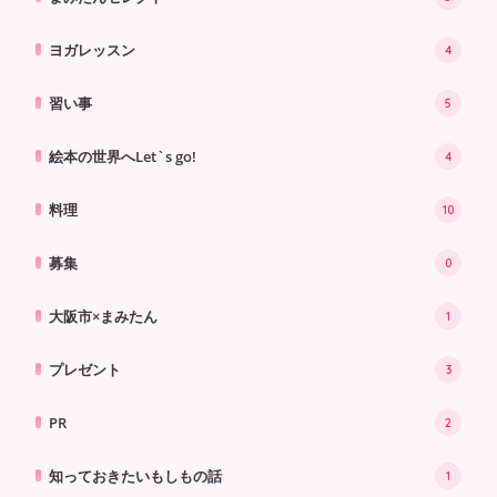
ヨガレッスン
4
習い事
5
絵本の世界へLet`s go!
4
料理
10
募集
0
大阪市×まみたん
1
プレゼント
3
PR
2
知っておきたいもしもの話
1