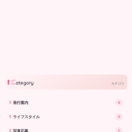
まみたんセレクト
まみたんセレクト／子ども
に嬉しいお食事グッズ
子どもとの食事が楽しくなる！機能
性抜群のアイテムをご紹介
2026.06.05
C
ategory
カテゴリ
発行案内
6
ライフスタイル
0
写真応募
7