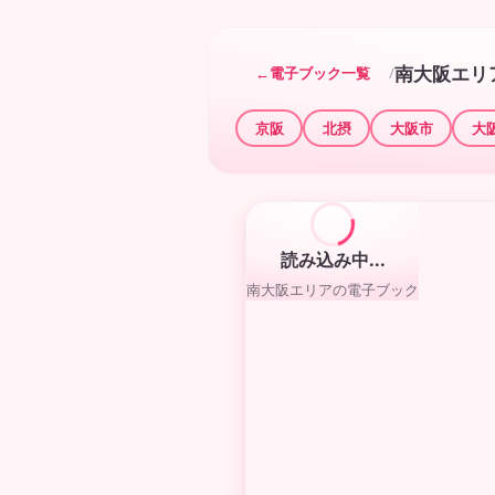
南大阪
エリ
←
電子ブック一覧
/
京阪
北摂
大阪市
大
読み込み中...
南大阪
エリアの電子ブック