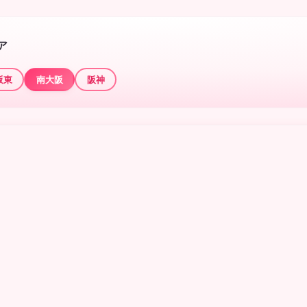
ア
阪東
南大阪
阪神