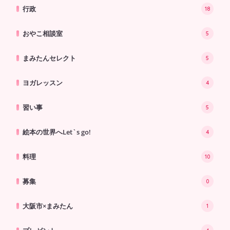
行政
18
おやこ相談室
5
まみたんセレクト
5
ヨガレッスン
4
習い事
5
絵本の世界へLet`s go!
4
料理
10
募集
0
大阪市×まみたん
1