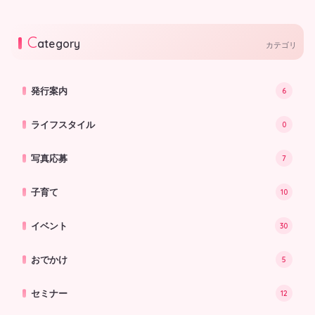
り大きく成長するチャンス！この
り大きく成長するチャンス！この
夏、お子さまの自信に繋がる「初め
夏、お子さまの自信に繋がる「初め
2026.06.26
2026.06.26
て」の習い事をご紹介します。
て」の習い事をご紹介します。
C
ategory
カテゴリ
発行案内
6
ライフスタイル
0
写真応募
7
子育て
10
イベント
30
おでかけ
5
セミナー
12