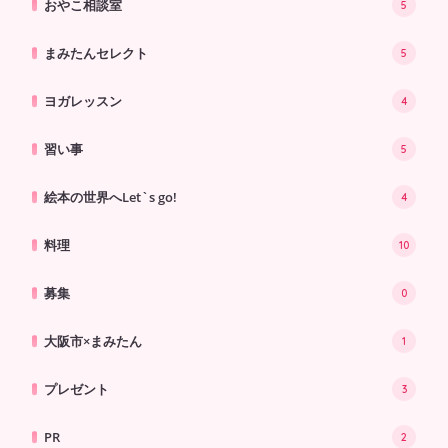
おやこ相談室
5
まみたんセレクト
5
ヨガレッスン
4
習い事
5
絵本の世界へLet`s go!
4
料理
10
募集
0
大阪市×まみたん
1
プレゼント
3
PR
2