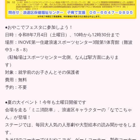
●おやこでフェスタに参加しよう！
日時：令和8年7月4日（土曜日）、10時から12時30分まで
場所：INOVE第一住建浪速スポーツセンター3階第1体育館（難波
中3－8－8）
（駐輪場はスポーツセンター北側、なんば駅方面にありま
す）
対象：就学前のお子さんとその保護者
費用：無料
予約：不要
●夏の大イベント！今年も土曜日開催です
会場を走る「ミニ消防車」、浪速区キャラクターの「なでこちゃ
ん」が登場！
ステージでは、毎回大人気の人形劇や大型絵本の読み聞かせをしま
す。
あそびのコーナーではおやこヨガ、ゲームコーナー、製作コーナー