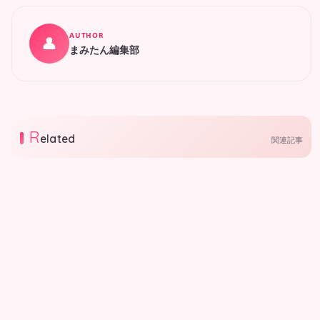
AUTHOR
👤
まみたん編集部
R
elated
関連記事
行政
行政
【8月5日更新】大阪市｜大
【8月5日更新】大阪市｜図
阪市情報
書館情報