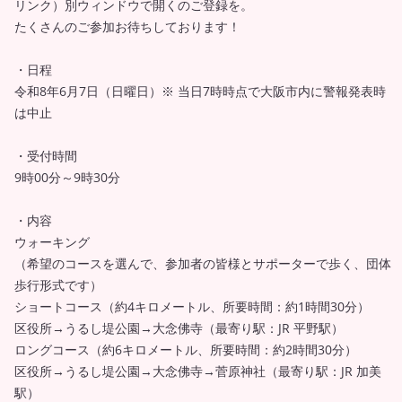
リンク）別ウィンドウで開くのご登録を。
たくさんのご参加お待ちしております！
・日程
令和8年6月7日（日曜日）※ 当日7時時点で大阪市内に警報発表時
は中止
・受付時間
9時00分～9時30分
・内容
ウォーキング
（希望のコースを選んで、参加者の皆様とサポーターで歩く、団体
歩行形式です）
ショートコース（約4キロメートル、所要時間：約1時間30分）
区役所→うるし堤公園→大念佛寺（最寄り駅：JR 平野駅）
ロングコース（約6キロメートル、所要時間：約2時間30分）
区役所→うるし堤公園→大念佛寺→菅原神社（最寄り駅：JR 加美
駅）