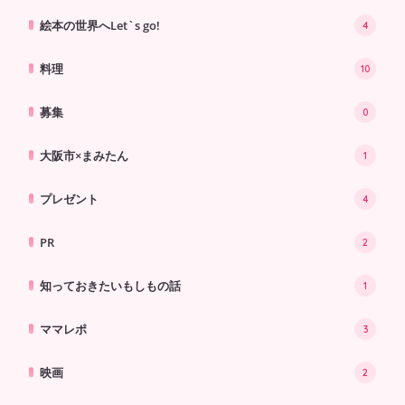
絵本の世界へLet`s go!
4
料理
10
募集
0
大阪市×まみたん
1
プレゼント
4
PR
2
知っておきたいもしもの話
1
ママレポ
3
映画
2