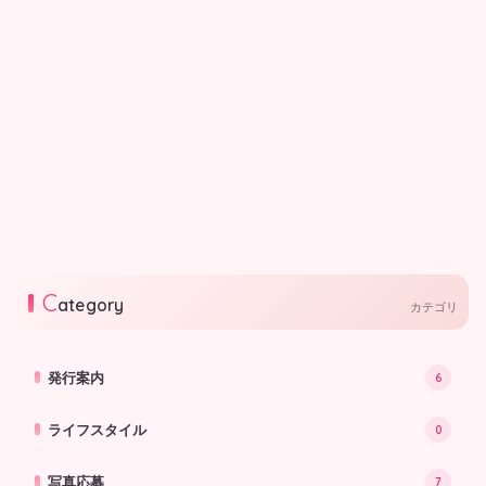
おやこ相談室
おやこ相談室／子ども同士
のトラブル
「やめて」と言えない、手が出てし
まうなど、子ども同士のトラブルが
起こった際に見守るべきなのか、介
2026.06.05
入するべきなのか佐藤めぐみさんに
C
お聞きしました。
ategory
カテゴリ
発行案内
6
ライフスタイル
0
写真応募
7