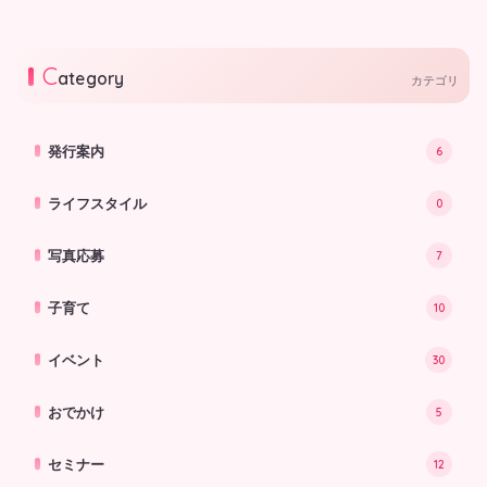
今月は『くだもの だもの』をご紹
今月は『ふんがふんが』をご紹介し
介します。
ます。
2026.05.25
2026.05.11
C
ategory
カテゴリ
発行案内
6
ライフスタイル
0
写真応募
7
子育て
10
イベント
30
おでかけ
5
セミナー
12