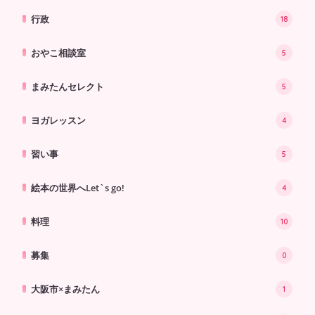
行政
18
おやこ相談室
5
まみたんセレクト
5
ヨガレッスン
4
習い事
5
絵本の世界へLet`s go!
4
料理
10
募集
0
大阪市×まみたん
1