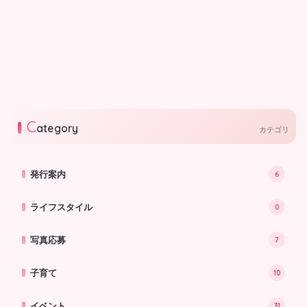
【7/26(日)まみたん無料セ
【6/26(金)まみたん無料セ
ミナー】世界投資に強いア
ミナー】＼初心者向け！今
メリカ大学卒のファイナン
が始めどきです！／新NISA
シャルプランナーが教える
徹底解説＆いくらかかる
女性のためのマネーセミナ
の？教育資金と老後資金☆
ー☆お土産付
ケーキ＆飲み物付
「貯める」「殖やす」「変える」コ
投資と貯金、何が違うの？元手が無
ツを知って、お金に対するモヤモヤ
くてもできる投資とは？ ☆ケーキ
を解消！ この機会にライフプラン
＆飲み物付さらにWプレゼント！
2026.06.02
2026.05.27
について真剣の考えてみませんか？
C
☆「シュガーバターサンドの木」の
ategory
カテゴリ
サンド1箱プレゼント🎁 ☆あなたの
生まれ持った「金銭感覚」がよく分
かるレポートを無料でプレゼント🎁
発行案内
6
ライフスタイル
0
写真応募
7
子育て
10
イベント
31