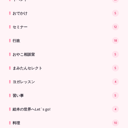
おでかけ
5
セミナー
12
行政
18
おやこ相談室
5
まみたんセレクト
5
ヨガレッスン
4
習い事
5
絵本の世界へLet`s go!
4
料理
10