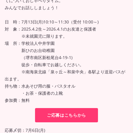
てについておしゃべりタイム。
みんなでお話ししましょう！
日 時：7月13日(月)10:10～11:30（受付 10:00～)
対 象：2025.4.2生～2026.4.1のお友達と保護者
※未就園児に限ります。
場 所：学校法人中井学園
新ひのお台幼稚園
（堺市南区新桧尾台4-19-1)
徒歩・自転車でお越しください。
※南海泉北線「泉ヶ丘～和泉中央」各駅より送迎バスが
出ます。
持ち物：水あそび用の服・バスタオル
・お茶・保護者の上靴
参加費：無料
ご応募はこちらから
応募〆切：7月6日(月)