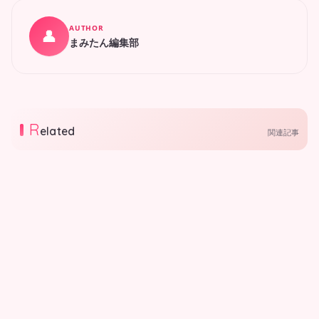
AUTHOR
👤
まみたん編集部
R
elated
関連記事
イベント
【9月2日(水)堺市西区】鳳
幼稚園イベント参加者募集