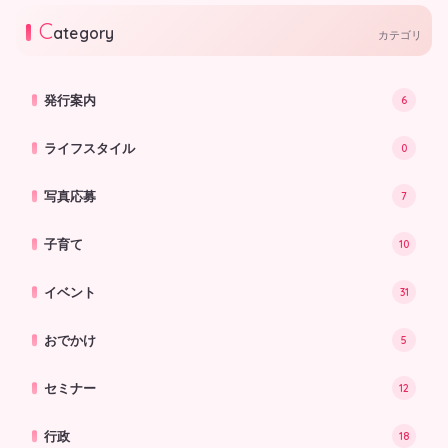
2026.08.06
料 ※雨天決行
催しが盛りだくさん！また、園庭で
C
はかき氷やわた菓子が食べられた
ategory
カテゴリ
り。屋上のにじいろスカイガーデン
ではドクターイエローに乗ることが
できます。 ご家族でお楽しみくだ
さい。 ※参加無料 ※雨天決行
発行案内
6
ライフスタイル
0
写真応募
7
子育て
10
イベント
31
おでかけ
5
セミナー
12
行政
18