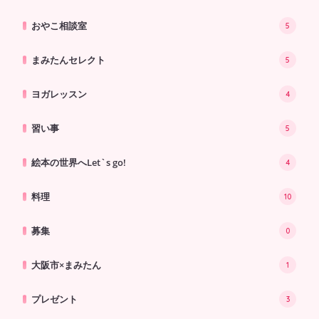
おやこ相談室
5
まみたんセレクト
5
ヨガレッスン
4
習い事
5
絵本の世界へLet`s go!
4
料理
10
募集
0
大阪市×まみたん
1
プレゼント
3