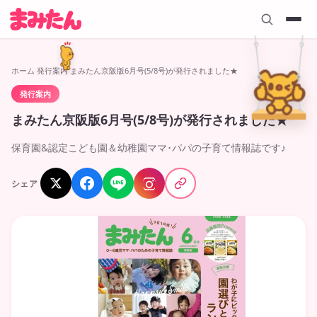
ホーム
›
発行案内
›
まみたん京阪版6月号(5/8号)が発行されました★
発行案内
2026.05.08
まみたん京阪版6月号(5/8号)が発行されました★
保育園&認定こども園＆幼稚園ママ･パパの子育て情報誌です♪
シェア