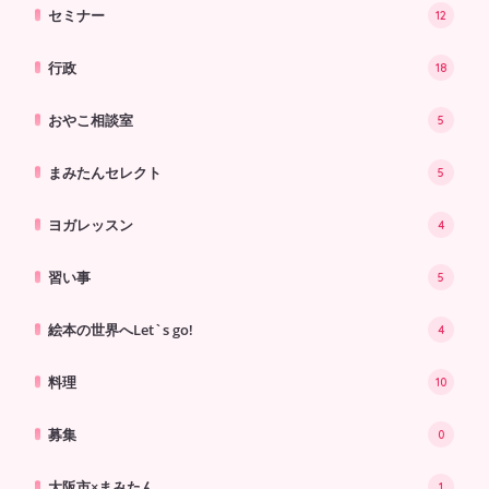
セミナー
12
行政
18
おやこ相談室
5
まみたんセレクト
5
ヨガレッスン
4
習い事
5
絵本の世界へLet`s go!
4
料理
10
募集
0
大阪市×まみたん
1