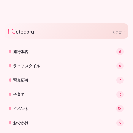
号)が発行されました★
3日号)が発行されました♪
保育園&認定こども園＆幼稚園マ
プレママから保育園&認定こども園
マ･パパの子育て情報誌です♪
&幼稚園ママ･パパの子育て情報誌
です♪
2026.07.03
2026.07.03
C
ategory
カテゴリ
発行案内
6
ライフスタイル
0
写真応募
7
子育て
10
イベント
34
おでかけ
5