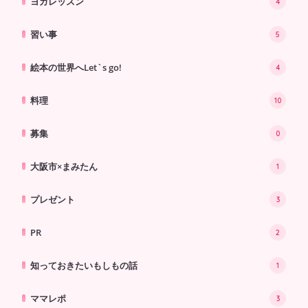
ヨガレッスン
4
習い事
5
絵本の世界へLet`s go!
4
料理
10
募集
0
大阪市×まみたん
1
プレゼント
3
PR
2
知っておきたいもしもの話
1
ママレポ
3