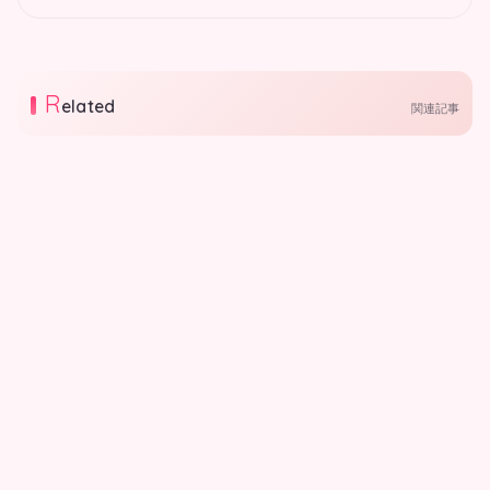
R
elated
関連記事
行政
行政
【8月5日更新】大阪市｜大
【8月5日更新】大阪市｜図
阪市情報
書館情報
大阪市内の図書館で開催される、親
2026.08.05
子向けお楽しみ会の最新情報をお届
けします！
2026.08.05