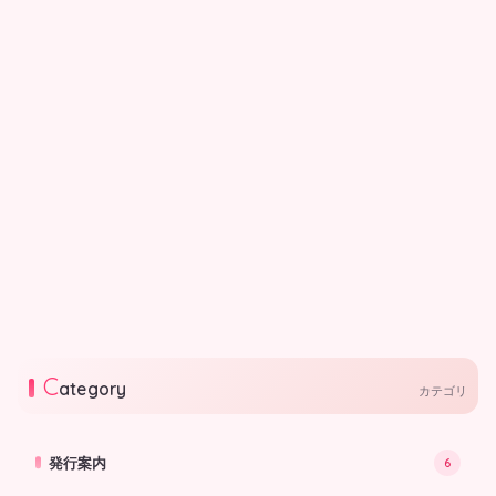
行政
大阪市｜大阪市プレミアム
付商品券2026（２次申込）
2026.07.17
行政
私の街の子育て情報 -北摂
版 7月～9月-
北摂エリアで優しい街づくりをがん
ばるステキな人や子育て中の親子が
楽しく集える施設やイベントなどを
2026.07.03
ご紹介します。
C
ategory
カテゴリ
発行案内
6