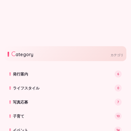
付商品券2026（２次申込）
2026.07.17
行政
私の街の子育て情報 -北摂
版 7月～9月-
北摂エリアで優しい街づくりをがん
ばるステキな人や子育て中の親子が
楽しく集える施設やイベントなどを
2026.07.03
ご紹介します。
C
ategory
カテゴリ
発行案内
6
ライフスタイル
0
写真応募
7
子育て
10
イベント
34