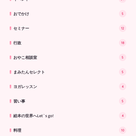
おでかけ
5
セミナー
12
行政
18
おやこ相談室
5
まみたんセレクト
5
ヨガレッスン
4
習い事
5
絵本の世界へLet`s go!
4
料理
10